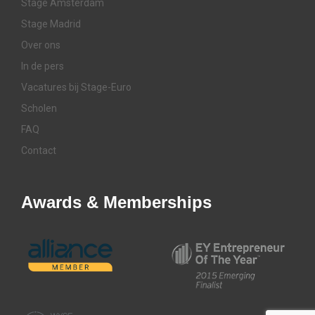
Stage Amsterdam
Stage Madrid
Over ons
In de pers
Vacatures bij Stage-Euro
Scholen
FAQ
Contact
Awards & Memberships