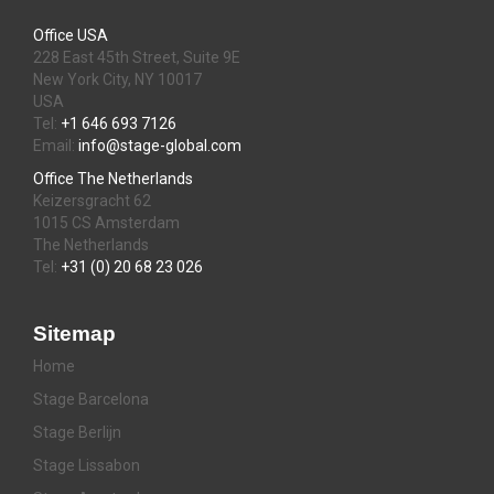
Office USA
228 East 45th Street, Suite 9E
New York City, NY 10017
USA
Tel:
+1 646 693 7126
Email:
info@stage-global.com
Office The Netherlands
Keizersgracht 62
1015 CS Amsterdam
The Netherlands
Tel:
+31 (0) 20 68 23 026
Sitemap
Home
Stage Barcelona
Stage Berlijn
Stage Lissabon