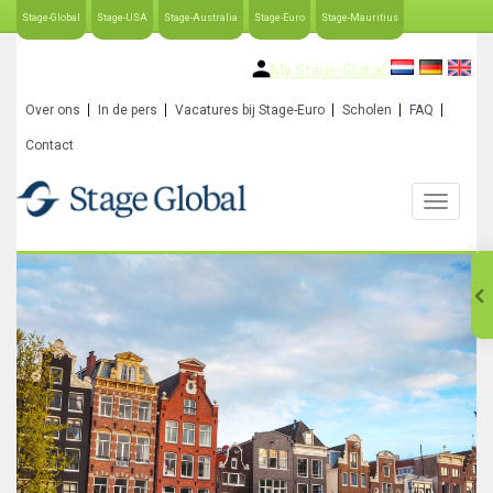
Stage-Global
Stage-USA
Stage-Australia
Stage-Euro
Stage-Mauritius
My Stage-Global
Over ons
In de pers
Vacatures bij Stage-Euro
Scholen
FAQ
Contact