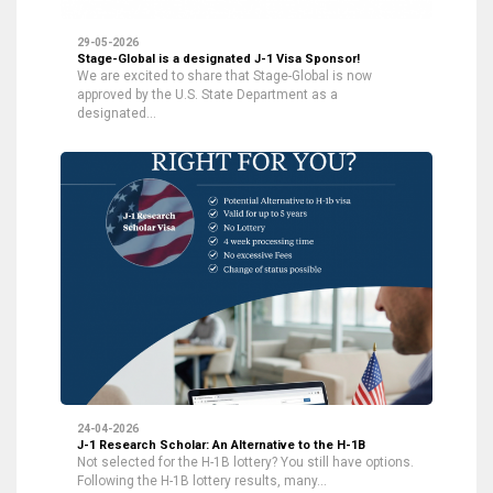
29-05-2026
Stage-Global is a designated J-1 Visa Sponsor!
We are excited to share that Stage-Global is now
approved by the U.S. State Department as a
designated…
24-04-2026
J-1 Research Scholar: An Alternative to the H-1B
Not selected for the H-1B lottery? You still have options.
Following the H-1B lottery results, many…