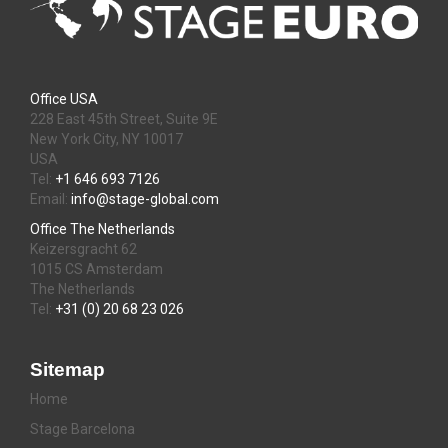
Office USA
228 East 45th Street, Suite 9E
New York City, NY 10017
USA
Tel:
+1 646 693 7126
Email:
info@stage-global.com
Office The Netherlands
Keizersgracht 62
1015 CS Amsterdam
The Netherlands
Tel:
+31 (0) 20 68 23 026
Sitemap
Home
Stage Barcelona