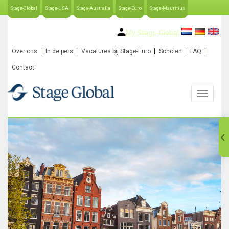
Stage-Global
Stage-USA
Stage-Australia
Stage-Euro
Stage-Mauritius
My Stage-Global
Over ons
In de pers
Vacatures bij Stage-Euro
Scholen
FAQ
Contact