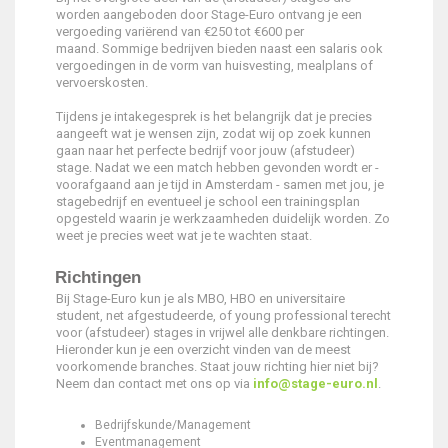
worden aangeboden door Stage-Euro ontvang je een
vergoeding variërend van €250 tot €600 per
maand. Sommige bedrijven bieden naast een salaris ook
vergoedingen in de vorm van huisvesting, mealplans of
vervoerskosten.
Tijdens je intakegesprek is het belangrijk dat je precies
aangeeft wat je wensen zijn, zodat wij op zoek kunnen
gaan naar het perfecte bedrijf voor jouw (afstudeer)
stage. Nadat we een match hebben gevonden wordt er -
voorafgaand aan je tijd in Amsterdam - samen met jou, je
stagebedrijf en eventueel je school een trainingsplan
opgesteld waarin je werkzaamheden duidelijk worden. Zo
weet je precies weet wat je te wachten staat.
Richtingen
Bij Stage-Euro kun je als MBO, HBO en universitaire
student, net afgestudeerde, of young professional terecht
voor (afstudeer) stages in vrijwel alle denkbare richtingen.
Hieronder kun je een overzicht vinden van de meest
voorkomende branches. Staat jouw richting hier niet bij?
Neem dan contact met ons op via
info@stage-euro.nl
.
Bedrijfskunde/Management
Eventmanagement