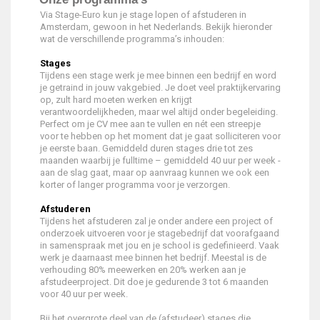
Via Stage-Euro kun je stage lopen of afstuderen in
Amsterdam, gewoon in het Nederlands. Bekijk hieronder
wat de verschillende programma’s inhouden:
Stages
Tijdens een stage werk je mee binnen een bedrijf en word
je getraind in jouw vakgebied. Je doet veel praktijkervaring
op, zult hard moeten werken en krijgt
verantwoordelijkheden, maar wel altijd onder begeleiding.
Perfect om je CV mee aan te vullen en nét een streepje
voor te hebben op het moment dat je gaat solliciteren voor
je eerste baan. Gemiddeld duren stages drie tot zes
maanden waarbij je fulltime – gemiddeld 40 uur per week -
aan de slag gaat, maar op aanvraag kunnen we ook een
korter of langer programma voor je verzorgen.
Afstuderen
Tijdens het afstuderen zal je onder andere een project of
onderzoek uitvoeren voor je stagebedrijf dat voorafgaand
in samenspraak met jou en je school is gedefinieerd. Vaak
werk je daarnaast mee binnen het bedrijf. Meestal is de
verhouding 80% meewerken en 20% werken aan je
afstudeerproject. Dit doe je gedurende 3 tot 6 maanden
voor 40 uur per week.
Bij het overgrote deel van de (afstudeer) stages die