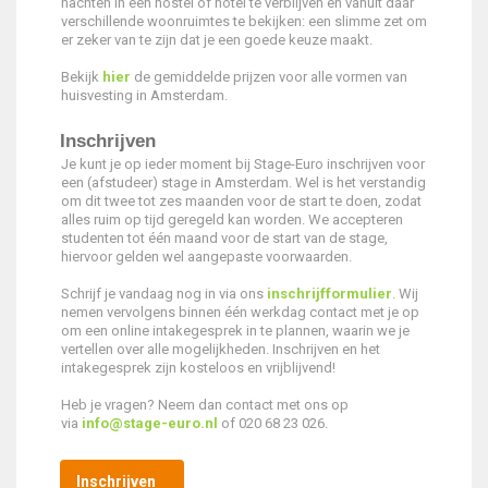
nachten in een hostel of hotel te verblijven en vanuit daar
verschillende woonruimtes te bekijken: een slimme zet om
er zeker van te zijn dat je een goede keuze maakt.
Bekijk
hier
de gemiddelde prijzen voor alle vormen van
huisvesting in Amsterdam.
Inschrijven
Je kunt je op ieder moment bij Stage-Euro inschrijven voor
een (afstudeer) stage in Amsterdam. Wel is het verstandig
om dit twee tot zes maanden voor de start te doen, zodat
alles ruim op tijd geregeld kan worden. We accepteren
studenten tot één maand voor de start van de stage,
hiervoor gelden wel aangepaste voorwaarden.
Schrijf je vandaag nog in via ons
inschrijfformulier
. Wij
nemen vervolgens binnen één werkdag contact met je op
om een online intakegesprek in te plannen, waarin we je
vertellen over alle mogelijkheden. Inschrijven en het
intakegesprek zijn kosteloos en vrijblijvend!
Heb je vragen? Neem dan contact met ons op
via
info@stage-euro.nl
of 020 68 23 026.
Inschrijven