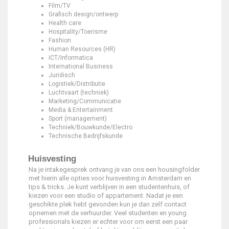
Film/TV
Grafisch design/ontwerp
Health care
Hospitality/Toerisme
Fashion
Human Resources (HR)
ICT/Informatica
International Business
Juridisch
Logistiek/Distributie
Luchtvaart (techniek)
Marketing/Communicatie
Media & Entertainment
Sport (management)
Techniek/Bouwkunde/Electro
Technische Bedrijfskunde
Huisvesting
Na je intakegesprek ontvang je van ons een housingfolder
met hierin alle opties voor huisvesting in Amsterdam en
tips & tricks. Je kunt verblijven in een studentenhuis, of
kiezen voor een studio of appartement. Nadat je een
geschikte plek hebt gevonden kun je dan zelf contact
opnemen met de verhuurder. Veel studenten en young
professionals kiezen er echter voor om eerst een paar