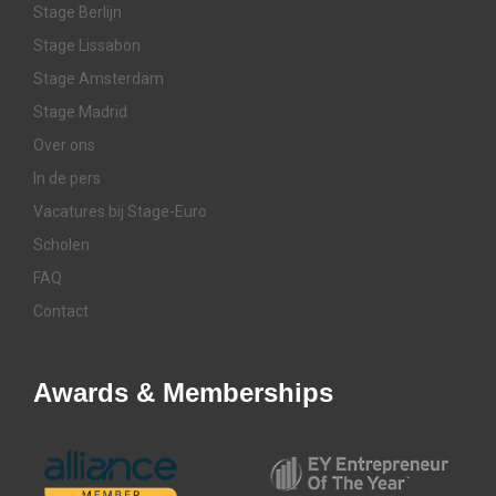
Stage Berlijn
Stage Lissabon
Stage Amsterdam
Stage Madrid
Over ons
In de pers
Vacatures bij Stage-Euro
Scholen
FAQ
Contact
Awards & Memberships