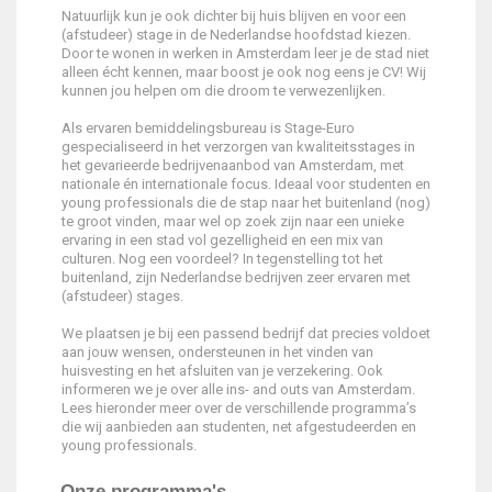
Natuurlijk kun je ook dichter bij huis blijven en voor een
(afstudeer) stage in de Nederlandse hoofdstad kiezen.
Door te wonen in werken in Amsterdam leer je de stad niet
alleen écht kennen, maar boost je ook nog eens je CV! Wij
kunnen jou helpen om die droom te verwezenlijken.
Als ervaren bemiddelingsbureau is Stage-Euro
gespecialiseerd in het verzorgen van kwaliteitsstages in
het gevarieerde bedrijvenaanbod van Amsterdam, met
nationale én internationale focus. Ideaal voor studenten en
young professionals die de stap naar het buitenland (nog)
te groot vinden, maar wel op zoek zijn naar een unieke
ervaring in een stad vol gezelligheid en een mix van
culturen. Nog een voordeel? In tegenstelling tot het
buitenland, zijn Nederlandse bedrijven zeer ervaren met
(afstudeer) stages.
We plaatsen je bij een passend bedrijf dat precies voldoet
aan jouw wensen, ondersteunen in het vinden van
huisvesting en het afsluiten van je verzekering. Ook
informeren we je over alle ins- and outs van Amsterdam.
Lees hieronder meer over de verschillende programma’s
die wij aanbieden aan studenten, net afgestudeerden en
young professionals.
Onze programma's