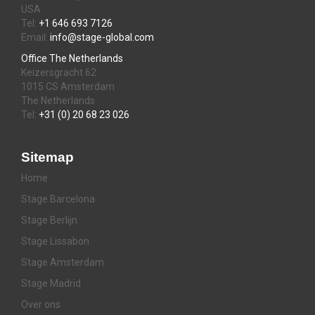
USA
Tel:
+1 646 693 7126
Email:
info@stage-global.com
Office The Netherlands
Keizersgracht 62
1015 CS Amsterdam
The Netherlands
Tel:
+31 (0) 20 68 23 026
Sitemap
Home
Stage Barcelona
Stage Berlijn
Stage Lissabon
Stage Amsterdam
Stage Madrid
Over ons