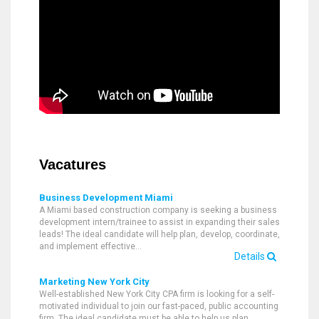
Vacatures
Business Development Miami
A Miami based construction company is seeking a business
development intern/trainee to assist in expanding their sales
leads! The ideal candidate will help plan, develop, coordinate,
and implement effective…
Details
Marketing New York City
Well-established New York City CPA firm is looking for a self-
motivated individual to join our fast-paced, public accounting
firm. The ideal candidate must be able to help us plan,