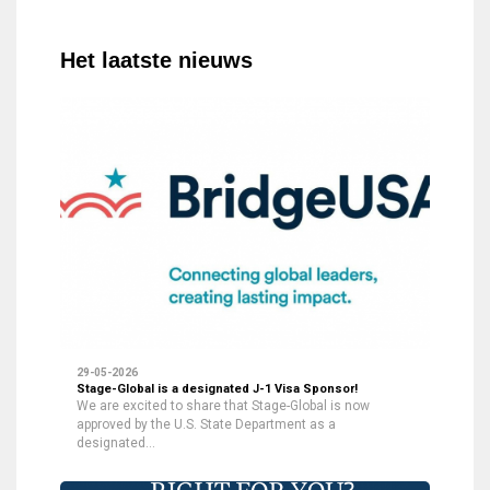
Het laatste nieuws
29-05-2026
Stage-Global is a designated J-1 Visa Sponsor!
We are excited to share that Stage-Global is now
approved by the U.S. State Department as a
designated…