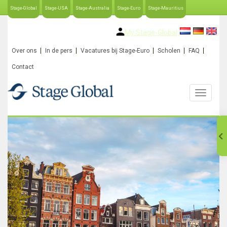
Stage-Global
Stage-USA
Stage-Australia
Stage-Euro
Stage-Mauritius
My Stage-Global
Over ons
In de pers
Vacatures bij Stage-Euro
Scholen
FAQ
Contact