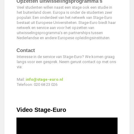
Opzetten uitwisselingsprogramma's
Veel studenten willen naast een stage ook een studie in
het buitenland doen. Europa is onder de studenten zeer
populair. Een onderdeel van het netwerk van Stage-Euro
bestaat uit Europese Universiteiten. Stage-Euro biedt haar
netwerk en service aan voor het opzetten van
uitwisselingsprogramma’s en partnerships tussen
Nederlandse en andere Europese opleidingsinstituten.
Contact
Interesse in de service van Stage-Euro? We komen graag
langs voor een gesprek. Neem gerust contact op met ons
via:
Mail:
info@stage-euro.nl
Telefoon: 020 68 23 026
Video Stage-Euro