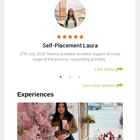
Self-Placement Laura
nd were
27th July 2026 "Ksenia provided excellent support at every
23rd Jul
stage of the process, responding promptly…
at
verder
Lees verder
Lees meer reviews
Experiences