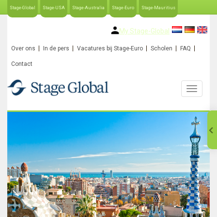
Stage-Global
Stage-USA
Stage-Australia
Stage-Euro
Stage-Mauritius
My Stage-Global
Over ons
In de pers
Vacatures bij Stage-Euro
Scholen
FAQ
Contact