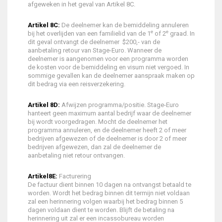
afgeweken in het geval van Artikel 8C.
Artikel 8C:
De deelnemer kan de bemiddeling annuleren
e
e
bij het overlijden van een familielid van de 1
of 2
graad. In
dit geval ontvangt de deelnemer $200,- van de
aanbetaling retour van Stage-Euro. Wanneer de
deelnemer is aangenomen voor een programma worden
de kosten voor de bemiddeling en visum niet vergoed. In
sommige gevallen kan de deelnemer aanspraak maken op
dit bedrag via een reisverzekering.
Artikel 8D:
Afwijzen programma/positie. Stage-Euro
hanteert geen maximum aantal bedrijf waar de deelnemer
bij wordt voorgedragen. Mocht de deelnemer het
programma annuleren, en de deelnemer heeft 2 of meer
bedrijven afgewezen of de deelnemer is door 2 of meer
bedrijven afgewezen, dan zal de deelnemer de
aanbetaling niet retour ontvangen.
Artikel8E:
Facturering
De factuur dient binnen 10 dagen na ontvangst betaald te
worden. Wordt het bedrag binnen dit termijn niet voldaan
zal een herinnering volgen waarbij het bedrag binnen 5
dagen voldaan dient te worden. Blijft de betaling na
herinnering uit zal er een incassobureau worden