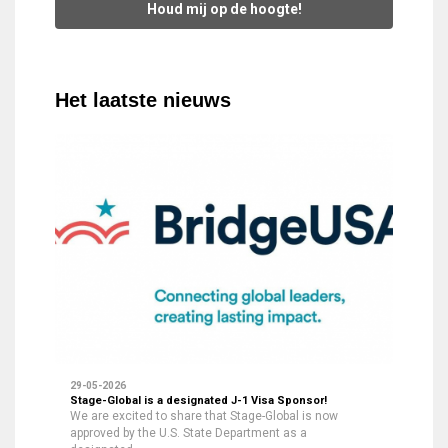
Houd mij op de hoogte!
Het laatste nieuws
29-05-2026
Stage-Global is a designated J-1 Visa Sponsor!
We are excited to share that Stage-Global is now
approved by the U.S. State Department as a