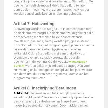
contract zijn de kosten niet te verhalen op Stage-Euro. De
deelnemer heeft de mogelijkheid Stage-Euro te laten
bemiddelen in een nieuw programma/positie. Hiervoor
worden aanvullende kosten in rekening gebracht.
Artikel 7. Huisvesting
Huisvesting wordt door Stage-Euro in samenspraak met
de deelnemer verzorgd. De deelnemer zal degene zijn die
de reservering moet maken bij de desbetreffende
makelaar/organisatie, hierbij wordt hij/zij geassisteerd
door Stage-Euro. Stage-Euro geeft geen garanties over de
huisvesting qua faciliteiten, hygiëne, inboedel en
veiligheid. Ook is Stage-Euro niet aansprakelijk voor
eventuele overlast, schade veroorzaakt door de
deelnemer in de woning. Op de website
www.stage-
euro.nl
worden enkel prijs indicaties aangegeven voor
huisvesting en kunnen gezien de tijd van het jaar, waarde
van de valuta, duur van het programma, locatie van het
programma, fluctueren.
Artikel 8. Inschrijving/Betalingen
Artikel 8A:
Het invullen van het inschrijfformulier is
volledig vrijblijvend. Allereerst volgt een vrijblijvend intake
gesprek waarbij de deelnemer en Stage-Euro tot een
mogelijke overeenkomst komen. Door middel van het