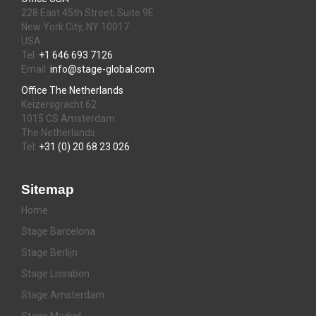
228 East 45th Street, Suite 9E
New York City, NY 10017
USA
Tel:
+1 646 693 7126
Email:
info@stage-global.com
Office The Netherlands
Keizersgracht 62
1015 CS Amsterdam
The Netherlands
Tel:
+31 (0) 20 68 23 026
Sitemap
Home
Stage Barcelona
Stage Berlijn
Stage Lissabon
Stage Amsterdam
Stage Madrid