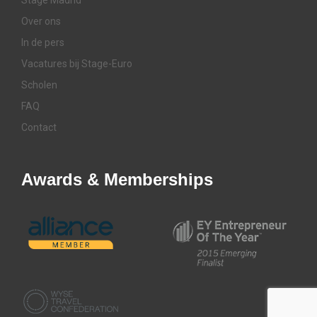
Over ons
In de pers
Vacatures bij Stage-Euro
Scholen
FAQ
Contact
Awards & Memberships