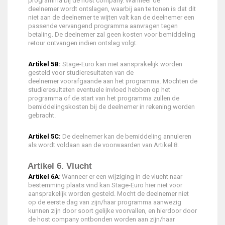
programma bij de host company. Wanneer de
deelnemer wordt ontslagen, waarbij aan te tonen is dat dit
niet aan de deelnemer te wijten valt kan de deelnemer een
passende vervangend programma aanvragen tegen
betaling. De deelnemer zal geen kosten voor bemiddeling
retour ontvangen indien ontslag volgt.
Artikel 5B:
Stage-Euro kan niet aansprakelijk worden
gesteld voor studieresultaten van de
deelnemer voorafgaande aan het programma. Mochten de
studieresultaten eventuele invloed hebben op het
programma of de start van het programma zullen de
bemiddelingskosten bij de deelnemer in rekening worden
gebracht.
Artikel 5C:
De deelnemer kan de bemiddeling annuleren
als wordt voldaan aan de voorwaarden van Artikel 8.
Artikel 6. Vlucht
Artikel 6A
: Wanneer er een wijziging in de vlucht naar
bestemming plaats vind kan Stage-Euro hier niet voor
aansprakelijk worden gesteld. Mocht de deelnemer niet
op de eerste dag van zijn/haar programma aanwezig
kunnen zijn door soort gelijke voorvallen, en hierdoor door
de host company ontbonden worden aan zijn/haar