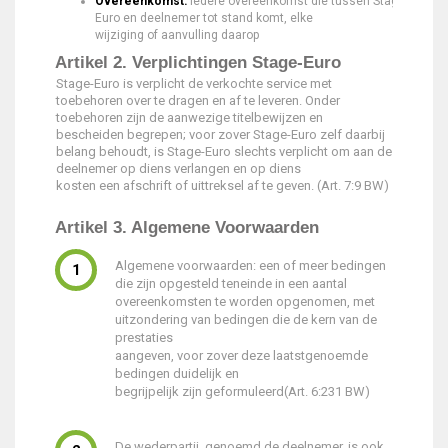
Overeenkomst:
Iedere overeenkomst die tussen Stage-
Euro en deelnemer tot stand komt, elke
wijziging of aanvulling daarop
Artikel 2. Verplichtingen Stage-Euro
Stage-Euro is verplicht de verkochte service met
toebehoren over te dragen en af te leveren. Onder
toebehoren zijn de aanwezige titelbewijzen en
bescheiden begrepen; voor zover Stage-Euro zelf daarbij
belang behoudt, is Stage-Euro slechts verplicht om aan de
deelnemer op diens verlangen en op diens
kosten een afschrift of uittreksel af te geven. (Art. 7:9 BW)
Artikel 3. Algemene Voorwaarden
Algemene voorwaarden: een of meer bedingen
die zijn opgesteld teneinde in een aantal
overeenkomsten te worden opgenomen, met
uitzondering van bedingen die de kern van de
prestaties
aangeven, voor zover deze laatstgenoemde
bedingen duidelijk en
begrijpelijk zijn geformuleerd(Art. 6:231 BW)
De wederpartij, genoemd de deelnemer, is ook