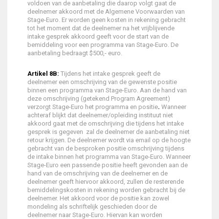
voldoen van de aanbetaling die daarop volgt gaat de
deelnemer akkoord met de Algemene Voorwaarden van
Stage-Euro. Er worden geen kosten in rekening gebracht
tot het moment dat de deelnemer na het vrijblijvende
intake gesprek akkoord geeft voor de start van de
bemiddeling voor een programma van Stage-Euro. De
aanbetaling bedraagt $500,- euro.
Artikel 8B:
Tijdens het intake gesprek geeft de
deelnemer een omschrijving van de gewenste positie
binnen een programma van Stage-Euro. Aan de hand van
deze omschrijving (getekend Program Agreement)
verzorgt Stage-Euro het programma en positie
.
Wanneer
achteraf blijkt dat deelnemer/opleiding instituut niet
akkoord gaat met de omschrijving die tijdens het intake
gesprek is gegeven zal de deelnemer de aanbetaling niet
retour krijgen. De deelnemer wordt via email op de hoogte
gebracht van de besproken positie omschrijving tijdens
de intake binnen het programma van Stage-Euro. Wanneer
Stage-Euro een passende positie heeft gevonden aan de
hand van de omschrijving van de deelnemer en de
deelnemer geeft hiervoor akkoord, zullen de resterende
bemiddelingskosten in rekening worden gebracht bij de
deelnemer. Het akkoord voor de positie kan zowel
mondeling als schriftelijk geschieden door de
deelnemer naar Stage-Euro. Hiervan kan worden