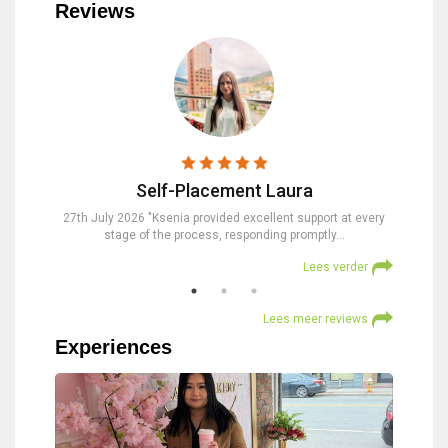
Reviews
Self-Placement Laura
nd were
27th July 2026 "Ksenia provided excellent support at every
23rd Jul
stage of the process, responding promptly…
at
verder
Lees verder
Lees meer reviews
Experiences