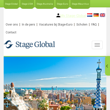
Stage-Global
Stage-USA
Stage-Australia
Stage-Euro
Stage-Mauritius
My Stage-Global
Over ons
In de pers
Vacatures bij Stage-Euro
Scholen
FAQ
Contact