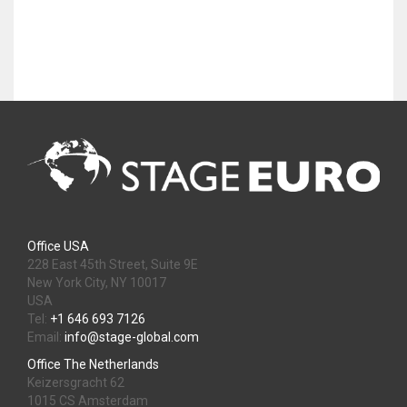
Office USA
228 East 45th Street, Suite 9E
New York City, NY 10017
USA
Tel:
+1 646 693 7126
Email:
info@stage-global.com
Office The Netherlands
Keizersgracht 62
1015 CS Amsterdam