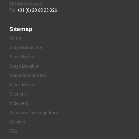
The Netherlands
Tel:
+31 (0) 20 68 23 026
Sitemap
Home
Stage Barcelona
Stage Berlijn
Stage Lissabon
Stage Amsterdam
Stage Madrid
Over ons
In de pers
Vacatures bij Stage-Euro
Scholen
FAQ