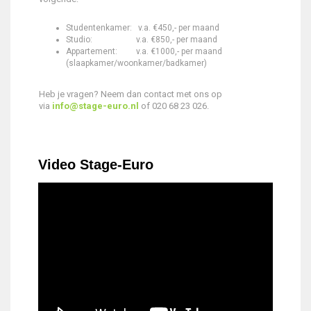
Studentenkamer: v.a. €450,- per maand
Studio: v.a. €850,- per maand
Appartement: v.a. €1000,- per maand
(slaapkamer/woonkamer/badkamer)
Heb je vragen? Neem dan contact met ons op
via
info@stage-euro.nl
of 020 68 23 026.
Video Stage-Euro