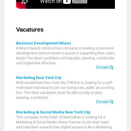
Vacatures
Business Development Miami
A Miami based construction company is seeking a business
development intern/trainee to assist in expanding their sales
leads! The ideal candidate will help plan, develop, coordinate,
and implement effective…
Details
Marketing New York City
Well-established New York City CPA firm is looking for a self-
motivated individual to join our fast-paced, public accounting
firm. The ideal candidate must be able to help us plan,
develop, coordinate…
Details
Marketing & Social Media New York City
This company in the heart of Manhattan is looking for a
Marketing & Social Media Intern/Trainee to join their team
and help them expand their digital presence.As a Marketing