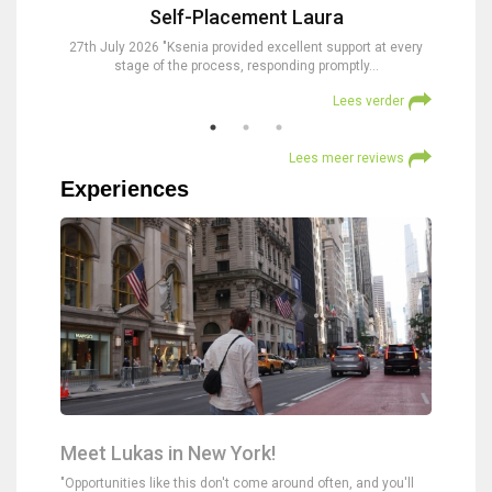
Self-Placement Laura
nd were
27th July 2026 "Ksenia provided excellent support at every
23rd Jul
stage of the process, responding promptly…
at
verder
Lees verder
Lees meer reviews
Experiences
Meet Lukas in New York!
"Opportunities like this don't come around often, and you'll