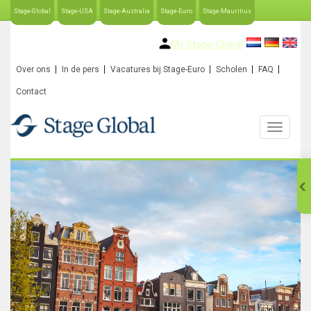
Stage-Global
Stage-USA
Stage-Australia
Stage-Euro
Stage-Mauritius
My Stage-Global
Over ons
In de pers
Vacatures bij Stage-Euro
Scholen
FAQ
Contact