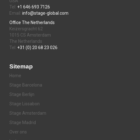
USA
Tel:
+1 646 693 7126
Email:
info@stage-global.com
Office The Netherlands
Keizersgracht 62
1015 CS Amsterdam
The Netherlands
Tel:
+31 (0) 20 68 23 026
Sitemap
Home
Stage Barcelona
Stage Berlijn
Stage Lissabon
Stage Amsterdam
Stage Madrid
Over ons