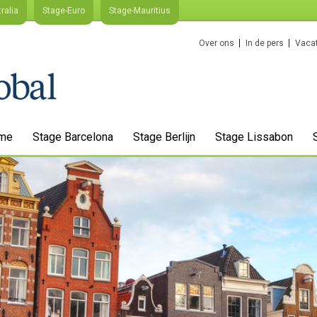
ralia
Stage-Euro
Stage-Mauritius
Over ons
In de pers
Vacat
me
Stage Barcelona
Stage Berlijn
Stage Lissabon