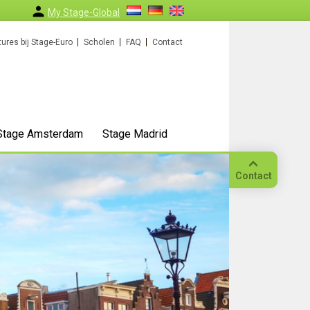
My Stage-Global
ures bij Stage-Euro
Scholen
FAQ
Contact
Stage Amsterdam
Stage Madrid
Contact
Bellen
Op
locatie