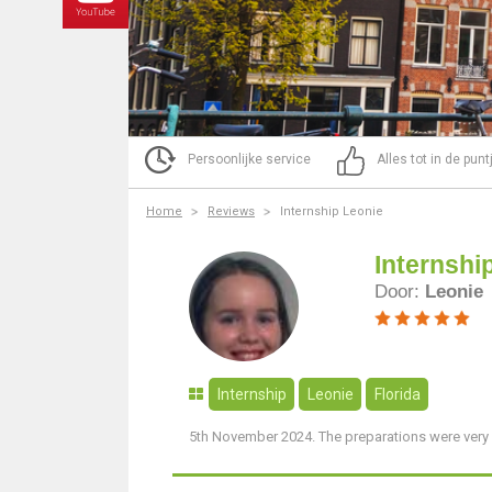
Persoonlijke service
Alles tot in de pun
Home
Reviews
Internship Leonie
Internshi
Door:
Leonie
Internship
Leonie
Florida
5th November 2024. The preparations were ver